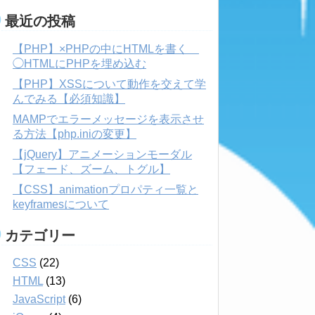
最近の投稿
【PHP】×PHPの中にHTMLを書く
◯HTMLにPHPを埋め込む
【PHP】XSSについて動作を交えて学
んでみる【必須知識】
MAMPでエラーメッセージを表示させ
る方法【php.iniの変更】
【jQuery】アニメーションモーダル
【フェード、ズーム、トグル】
【CSS】animationプロパティ一覧と
keyframesについて
カテゴリー
CSS
(22)
HTML
(13)
JavaScript
(6)