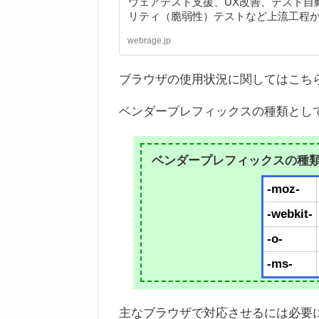
ウェアテスト支援、UX改善、テスト自
リティ（脆弱性）テストなど上流工程
で様々な品質向上支援のメニューを揃
webrage.jp
ブラウザの使用状況に関してはこち
ベンダープレフィックスの種類とし
ベンダープレフィックスの種
-moz-
-webkit-
-o-
-ms-
主なブラウザで対応させるには必要