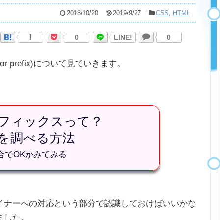
2018/10/20
2019/9/27
CSS
,
HTML
0
LINE!
0
r prefix)について見ていきます。
フィックスって？
を調べる方法
合でOKかみてみる
イナーへの対応という部分で認識しておけばいいかな
ました。