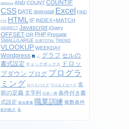
COUNTIF
AND
COUNT
AdSense
Excel
CSS
DATE
dotinstall
FIND
HTML
IF
INDEX+MATCH
FTP
Javascript
jQuery
INDIRECT
OFFSET
PHP
Progate
OR
SMALL/LARGE
TREND
SUBTOTAL
VLOOKUP
WEEKDAY
Wordpress
グラフ
セルの
✓
ドロッ
書式設定
チェックボックス
プログラ
プダウン
ブログ
ミング
名
ロードバイク
ワイルドカード
前の定義
文字列
条件付き書
日本一周
職業訓練
式設定
複数条件
疑似要素
＆
配列数式