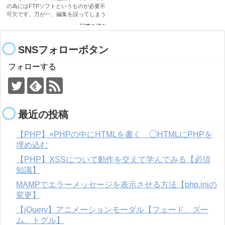
の為にはFTPソフトというものが必要不
可欠です。万が一、編集を誤ってしまう
とそもそも管理画面が開かなくなってし
記事を読む
まいます。 FTPソフトがあれば、サーバ
上に保存されているデータをPCにダウ
ンロード...
SNSフォローボタン
フォローする
最近の投稿
【PHP】×PHPの中にHTMLを書く ◯HTMLにPHPを
埋め込む
【PHP】XSSについて動作を交えて学んでみる【必須
知識】
MAMPでエラーメッセージを表示させる方法【php.iniの
変更】
【jQuery】アニメーションモーダル【フェード、ズー
ム、トグル】