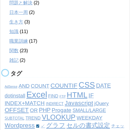
問題と解決
(2)
日本一周
(2)
生き方
(3)
知識
(11)
職業訓練
(17)
関数
(23)
雑記
(2)
タグ
CSS
COUNTIF
DATE
AND
COUNT
AdSense
Excel
HTML
IF
dotinstall
FIND
FTP
Javascript
INDEX+MATCH
jQuery
INDIRECT
OFFSET
PHP
Progate
OR
SMALL/LARGE
VLOOKUP
WEEKDAY
TREND
SUBTOTAL
Wordpress
グラフ
セルの書式設定
✓
チェッ