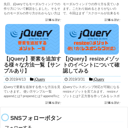
先日、jQueryでもモーダルウィンドウの
モーダルウィンドウの作り方を見ていき
作り方について解説をしました。そもそ
ます。こだわり始めるときりがないの
ものモーダルの作り方がわからない方は
で、今回はまず『スクロールが出来るモ
先にこちらを読んでもらえると理解が早
ーダル』を作ってみます。制作途中も含
記事を読む
記事を読む
くなります。 今回はモーダルが現れると
めてサンプルを用意しておくのでご利用
き、モーダルを閉じるときにアニメーシ
ください。 仕様を考えてみる そもそも
ョンをつけていく処...
モーダルとは? ...
【jQuery】要素を追加す
【jQuery】resizeメゾッ
る様々な方法一覧【サン
トのイベントについて確
プルあり】
認してみる
2019/4/13
jQuery
2019/3/31
jQuery
jQueryで要素を追加する色々な方法を見
jQueryでレスポンシブ対応が可能になる
ていきます。 使い方サンプル一覧
resizeメゾットを見てみます。 resizeメ
appendとは? prependとは? appendToと
ゾットとは? 正方形を作ってみる レスポ
は? prependToとは? beforeとは?...
ンシブデザインにする resizeメゾットと
記事を読む
記事を読む
は? まずはresizeメゾットの文法...
SNSフォローボタン
フォローする