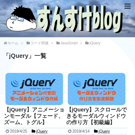
ホーム
コード関連
JavaScript
jQuery
「
jQuery
」
一覧
【jQuery】アニメーショ
【jQuery】スクロールで
ンモーダル【フェード、
きるモーダルウィンドウ
ズーム、トグル】
の作り方【初級編】
2019/4/25
jQuery
2019/4/14
jQuery