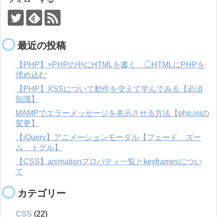
最近の投稿
【PHP】×PHPの中にHTMLを書く ◯HTMLにPHPを
埋め込む
【PHP】XSSについて動作を交えて学んでみる【必須
知識】
MAMPでエラーメッセージを表示させる方法【php.iniの
変更】
【jQuery】アニメーションモーダル【フェード、ズー
ム、トグル】
【CSS】animationプロパティ一覧とkeyframesについ
て
カテゴリー
CSS
(22)