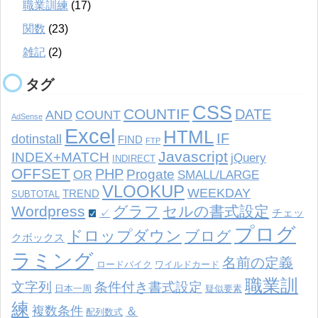
職業訓練
(17)
関数
(23)
雑記
(2)
タグ
CSS
COUNTIF
DATE
AND
COUNT
AdSense
Excel
HTML
IF
dotinstall
FIND
FTP
Javascript
INDEX+MATCH
jQuery
INDIRECT
OFFSET
PHP
Progate
OR
SMALL/LARGE
VLOOKUP
WEEKDAY
TREND
SUBTOTAL
Wordpress
グラフ
セルの書式設定
✓
チェッ
プログ
ドロップダウン
ブログ
クボックス
ラミング
名前の定義
ロードバイク
ワイルドカード
職業訓
文字列
条件付き書式設定
日本一周
疑似要素
練
複数条件
＆
配列数式