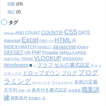
関数
(23)
雑記
(2)
タグ
CSS
COUNTIF
DATE
AND
COUNT
AdSense
Excel
HTML
IF
dotinstall
FIND
FTP
Javascript
INDEX+MATCH
jQuery
INDIRECT
OFFSET
PHP
Progate
OR
SMALL/LARGE
VLOOKUP
WEEKDAY
TREND
SUBTOTAL
Wordpress
グラフ
セルの書式設定
✓
チェッ
プログ
ドロップダウン
ブログ
クボックス
ラミング
名前の定義
ロードバイク
ワイルドカード
職業訓
文字列
条件付き書式設定
日本一周
疑似要素
練
複数条件
＆
配列数式