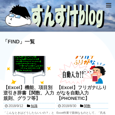
「
FIND
」
一覧
【Excel】機能、項目別
【Excel】フリガナ/ふり
逆引き辞書【関数、入力
がなを自動入力
規則、グラフ等】
【PHONETIC】
2018/9/12
知識
2018/8/30
関数
「こんなときはどうしたらいいの？」と
Excel作業で面倒なものとして、「氏名