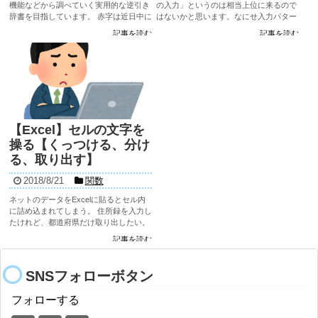
機能などから調べていく実用的な逆引き
の入力」というのは相当上位に来るので
辞書を目指しています。 赤字は近日中に
はないかと思います。なにせ入力パター
更新していきます。記事数が増えていく
ンが多いですし、少しでも楽にしたいで
記事を読む
記事を読む
中で更に項目も増やしていきます。
すね。 ハイ、楽にしてしまいましょう!
Excel全般の...
今回はフリガナ/ふりがなを自動で入力で
きるPHONETIC関数に...
【Excel】セルの文字を
操る【くっつける、分け
る、取り出す】
2018/8/21
関数
ネットのデータをExcelに貼るとセル内
に詰め込まれてしまう。 住所録を入力し
たけれど、都道府県だけ取り出したい。
別々のセルに入っている文字をくっつけ
記事を読む
て1つのセルに表示したい。 こんな悩み
を解決していきます。 ...
SNSフォローボタン
フォローする