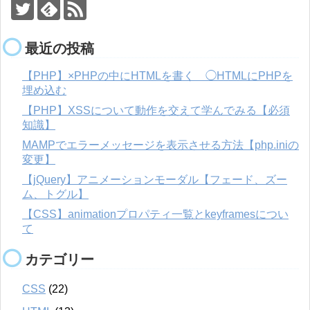
最近の投稿
【PHP】×PHPの中にHTMLを書く ◯HTMLにPHPを
埋め込む
【PHP】XSSについて動作を交えて学んでみる【必須
知識】
MAMPでエラーメッセージを表示させる方法【php.iniの
変更】
【jQuery】アニメーションモーダル【フェード、ズー
ム、トグル】
【CSS】animationプロパティ一覧とkeyframesについ
て
カテゴリー
CSS
(22)