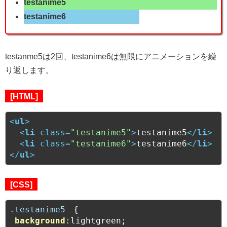
testanime5
testanime6
testanme5は2回、testanime6は無限にアニメーションを繰
り返します。
[HTML]
<
ul
>
<
li
class
=
"testanime5"
>
testanime5
</
li
>
<
li
class
=
"testanime6"
>
testanime6
</
li
>
</
ul
>
[CSS]
.testanime5
　{

background
:lightgreen;
