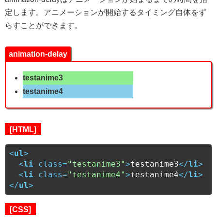
定します。アニメーションが開始するタイミング自体をず
らすことができます。
animation-delay
testanime3
testanime4
[HTML]
<
ul
>
<
li
class
=
"testanime3"
>
testanime3
</
li
>
<
li
class
=
"testanime4"
>
testanime4
</
li
>
</
ul
>
[CSS]