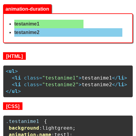
animation-duration
testanime1
testanime2
[HTML]
<
ul
>
<
li
class
=
"testanime1"
>
testanime1
</
li
>
<
li
class
=
"testanime2"
>
testanime2
</
li
>
</
ul
>
[CSS]
.testanime1
　{

background
:lightgreen;

animation-name
:test1;
