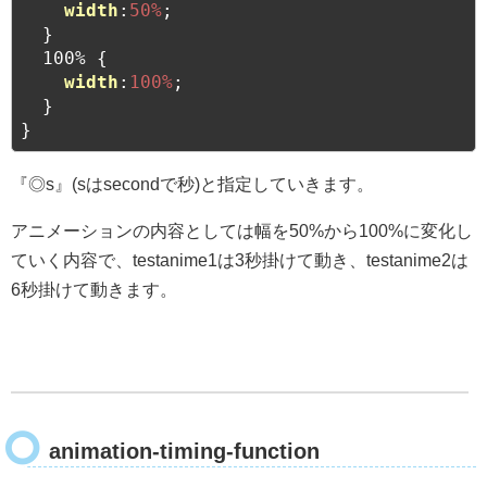
width
:
50%
;

  }

  100% {

width
:
100%
;

  }

}
『◎s』(sはsecondで秒)と指定していきます。
アニメーションの内容としては幅を50%から100%に変化し
ていく内容で、testanime1は3秒掛けて動き、testanime2は
6秒掛けて動きます。
animation-timing-function