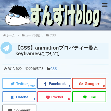
ホーム
コード関連
CSS
【CSS】animationプロパティ一覧と
keyframesについて
2019/4/20
2019/5/28
CSS
error
0
0