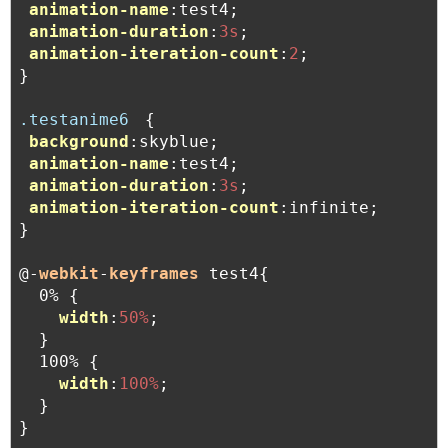
animation-name
:test4;

animation-duration
:
3s
;

animation-iteration-count
:
2
;

}

.testanime6
　{

background
:skyblue;

animation-name
:test4;

animation-duration
:
3s
;

animation-iteration-count
:infinite;

}

@-
webkit
-
keyframes
 test4{

  0% {

width
:
50%
;

  }

  100% {

width
:
100%
;

  }

}
