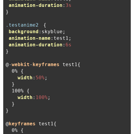
animation-duration
:
3s
}

.testanime2
　{

background
:skyblue;

animation-name
:test1;

animation-duration
:
6s
}

@-
webkit
-
keyframes
 test1{

  0% {

width
:
50%
;

  }

  100% {

width
:
100%
;

  }

}

@
keyframes
 test1{

  0% {
