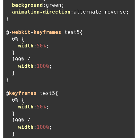
background
:green;

animation-direction
:alternate-reverse;

}

@-
webkit
-
keyframes
 test5{

  0% {

width
:
50%
;

  }

  100% {

width
:
100%
;

  }

}

@
keyframes
 test5{

  0% {

width
:
50%
;

  }

  100% {

width
:
100%
;

  }
