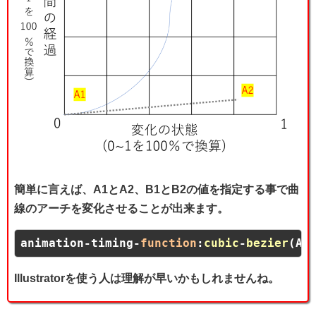
簡単に言えば、A1とA2、B1とB2の値を指定する事で曲
線のアーチを変化させることが出来ます。
animation-timing-
function
:
cubic
-
bezier
(A1
Illustratorを使う人は理解が早いかもしれませんね。