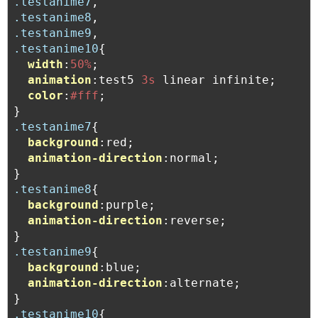
.testanime7
.testanime8
.testanime9
.testanime10
{

width
:
50%
;

animation
:test5 
3s
 linear infinite;

color
:
#fff
;

.testanime7
{

background
:red;

animation-direction
:normal;

.testanime8
{

background
:purple;

animation-direction
:reverse;

.testanime9
{

background
:blue;

animation-direction
:alternate;

.testanime10
{
