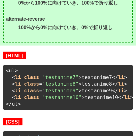
0%から100%に向けていき、100%で折り返し
alternate-reverse
100%から0%に向けていき、0%で折り返し
[HTML]
<ul>

  <
li
class
=
"testanime7"
>testanime7</
li
>

  <
li
class
=
"testanime8"
>testanime8</
li
>

  <
li
class
=
"testanime9"
>testanime9</
li
>

  <
li
class
=
"testanime10"
>testanime10</
li
>

[CSS]