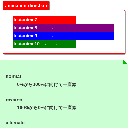
animation-direction
testanime7 → →
testanime8 ← ←
testanime9 → ←
testanime10 ← →
normal
0%から100%に向けて一直線
reverse
100%から0%に向けて一直線
alternate