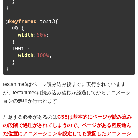
  }

}

@
keyframes
 test3{

  0% {

width
:
50%
;

  }

  100% {

width
:
100%
;

  }

}
testanime3はページ読み込み後すぐに実行されています
が、testanime4は読み込み後秒が経過してからアニメーシ
ョンの処理が行われます。
注意する必要があるのは
CSSは基本的にページが読み込み
の段階で処理がされてしまうので、ページがある程度進ん
だ位置にアニメーションを設定しても意図したアニメーシ