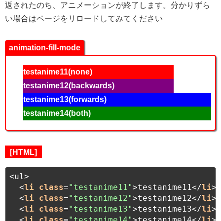
返されたのち、アニメーションが終了します。分かりずら
い場合はページをリロードしてみてください
animation-fill-mode
testanime11(none)
testanime12(backwards)
testanime13(forwards)
testanime14(both)
[HTML]
<ul>

  <
li
class
=
"testanime11"
>testanime11</
li
>

  <
li
class
=
"testanime12"
>testanime12</
li
>

  <
li
class
=
"testanime13"
>testanime13</
li
>

  <
li
class
=
"testanime14"
>testanime14</
li
>
