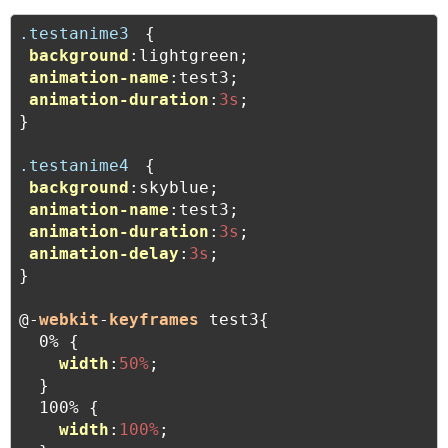
.testanime3
　{

background
:lightgreen;

animation-name
:test3;

animation-duration
:
3s
;

}

.testanime4
　{

background
:skyblue;

animation-name
:test3;

animation-duration
:
3s
;

animation-delay
:
3s
;

}

@-
webkit
-
keyframes
 test3{

  0% {

width
:
50%
;

  }

  100% {

width
:
100%
;
