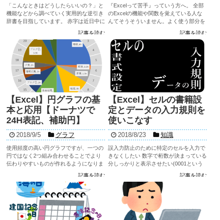
「こんなときはどうしたらいいの？」と
『Excelって苦手』っていう方へ。 全部
機能などから調べていく実用的な逆引き
のExcelの機能や関数を覚えている人な
辞書を目指しています。 赤字は近日中に
んてそうそういません。よく使う部分を
更新していきます。記事数が増えていく
覚えているだけです。 まずはよく使うも
記事を読む
記事を読む
中で更に項目も増やしていきます。
のだけサクッと覚えちゃいましょう。実
Excel全般の...
際にExcelファイルを開きながらのほう
がいいと思い...
【Excel】円グラフの基
【Excel】セルの書籍設
本と応用【ドーナツで
定とデータの入力規則を
24H表記、補助円】
使いこなす
2018/9/5
グラフ
2018/8/23
知識
使用頻度の高い円グラフですが、一つの
誤入力防止のために特定のセルを入力で
円ではなく2つ組み合わせることでより
きなくしたい 数字で桁数が決まっている
伝わりやすいものが作れるようになりま
分しっかりと表示させたい(0001という
す。今回は円グラフを基礎からいろいろ
形) 半角、全角をセル単位で固定したい
記事を読む
記事を読む
な形まで作れる流れを見ていきましょ
こんな使い方を確認していきます。 シー
う。 他のグラフの作り方やグラフのちょ
トの保護は共有や入力の効率化...
っとした小技も紹介しています。 ...