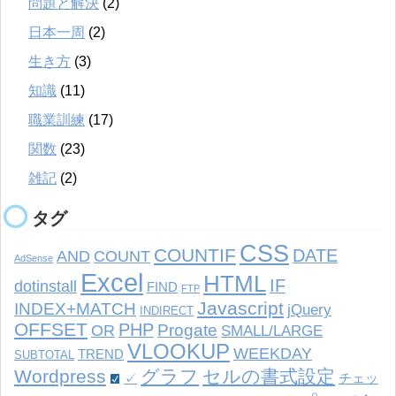
問題と解決
(2)
日本一周
(2)
生き方
(3)
知識
(11)
職業訓練
(17)
関数
(23)
雑記
(2)
タグ
CSS
COUNTIF
DATE
AND
COUNT
AdSense
Excel
HTML
IF
dotinstall
FIND
FTP
Javascript
INDEX+MATCH
jQuery
INDIRECT
OFFSET
PHP
Progate
OR
SMALL/LARGE
VLOOKUP
WEEKDAY
TREND
SUBTOTAL
Wordpress
グラフ
セルの書式設定
✓
チェッ