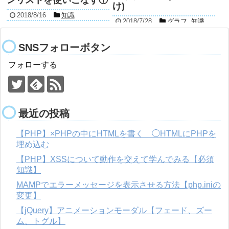
ンリストを使いこなす①
け)
2018/8/16
知識
2018/7/28
グラフ
,
知識
,
関数
ドロップダウンリストって？ ドロップダ
ウンリスト(プルダウンとも呼ばれてい
エクセル使いこなして時間作りたい 今の
SNSフォローボタン
る)はこんな形の入力フォームです。使
仕事効率を上げたい 仕組みを作りたい
えるとこんな便利‼︎ 他の人でも使いやす
記事を読む
こんな方々に読んでいただければと思い
い 誤字が発生しない 決まったフォーム
フォローする
ます。 ①具体的にどんなことが出来る？
なので基本的に入力が楽 ...
記事を読む
②エクセル使いこなすってどのレベル？
③まずは何が作りた...
最近の投稿
【PHP】×PHPの中にHTMLを書く ◯HTMLにPHPを
埋め込む
【PHP】XSSについて動作を交えて学んでみる【必須
知識】
MAMPでエラーメッセージを表示させる方法【php.iniの
変更】
【jQuery】アニメーションモーダル【フェード、ズー
ム、トグル】