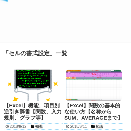
「
セルの書式設定
」
一覧
【Excel】機能、項目別
【Excel】関数の基本的
逆引き辞書【関数、入力
な使い方【名称から
規則、グラフ等】
SUM、AVERAGEまで】
2018/9/12
知識
2018/9/11
知識