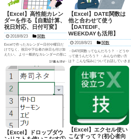
【Excel】高性能カレン
【Excel】DATE関数は
ダーを作る【自動計算、
他と合わせて使う
祝日対応、日付可変】
【DATEDIF、
WEEKDAYも活用】
2018/8/23
関数
2018/8/21
関数
Excelで作ったカレンダー日付や曜日だ
けでなく、祝日や下位者の休日も付け加
・DATE関数ってなんだろう？ ・どうや
えたい。 より一般的なカレンダーの形に
って使うんだろう？ ・みんなの使い方
変えたい。 1日ごとに記入できる項目欄
は？ こんな悩みについてお話していきま
記事を読む
を増やしたい。 こんな悩みを解決できる
す。最初に言っておきますがDATE関数
記事を読む
カレンダーを作っていきます。 ...
を単体で使うシーンはあまりありませ
ん。 具体的な使用例も含めて確認してい
きましょう。 ...
【Excel】エクセル使い
【Excel】ドロップダウ
こなすって？(初心者向