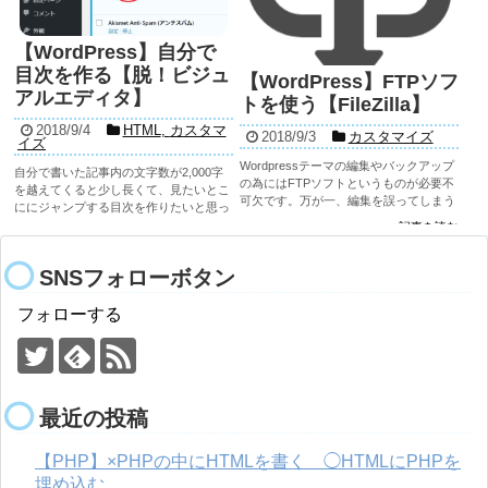
【WordPress】自分で
目次を作る【脱！ビジュ
【WordPress】FTPソフ
アルエディタ】
トを使う【FileZilla】
2018/9/4
HTML
,
カスタマ
2018/9/3
カスタマイズ
イズ
Wordpressテーマの編集やバックアップ
自分で書いた記事内の文字数が2,000字
の為にはFTPソフトというものが必要不
を越えてくると少し長くて、見たいとこ
可欠です。万が一、編集を誤ってしまう
ににジャンプする目次を作りたいと思っ
とそもそも管理画面が開かなくなってし
たので作り方を考えてみました。 希望
記事を読む
記事を読む
まいます。 FTPソフトがあれば、サーバ
なるべくプラグインを入れないサイトに
上に保存されているデータをPCにダウ
したい (画像な...
ンロード...
SNSフォローボタン
フォローする
最近の投稿
【PHP】×PHPの中にHTMLを書く ◯HTMLにPHPを
埋め込む