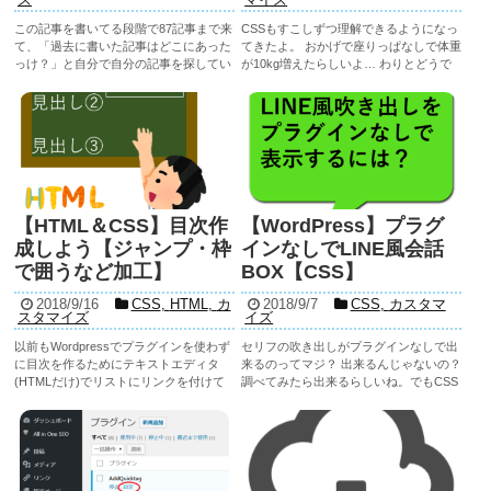
この記事を書いてる段階で87記事まで来
CSSもすこしずつ理解できるようになっ
て、「過去に書いた記事はどこにあった
てきたよ。 おかげで座りっぱなしで体重
っけ？」と自分で自分の記事を探してい
が10kg増えたらしいよ… わりとどうで
る時に思い知りました。 見つけづらい!!
もいい!! ほ ん と そ れ な!! ただ作りたか
記事を読む
記事を読む
ってことで現状のカテゴリーも一部変え
った。後悔はしていない。 ...
つつ、親カテゴリーから子カテゴリーへ
と階層化して絞り...
【HTML＆CSS】目次作
【WordPress】プラグ
成しよう【ジャンプ・枠
インなしでLINE風会話
で囲うなど加工】
BOX【CSS】
2018/9/16
CSS
,
HTML
,
カ
2018/9/7
CSS
,
カスタマ
スタマイズ
イズ
以前もWordpressでプラグインを使わず
セリフの吹き出しがプラグインなしで出
に目次を作るためにテキストエディタ
来るのってマジ？ 出来るんじゃないの？
(HTMLだけ)でリストにリンクを付けて
調べてみたら出来るらしいね。でもCSS
ジャンプするやり方を作りましたが、や
の基礎が少しわかったぐらいなんだけど
記事を読む
記事を読む
はり目次らしくするためにCSSも使いな
理解できる？ じゃあ実際にどういうふう
がら目次を作成していきます。 今回作る
に構成されているか見ながら勉強してい
のは以下のよ...
こうか！ は...