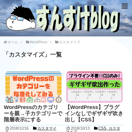
ホーム
WordPress
カスタマイズ
「
カスタマイズ
」
一覧
WordPressのカテゴリ
【WordPress】プラグ
ーを親→子カテゴリーで
インなしでギザギザ吹き
階層表示にする
出し【CSS】
2018/12/16
カスタマイ
2018/10/13
CSS
,
カスタ
ズ
マイズ