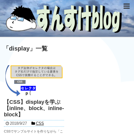
「
display
」
一覧
【CSS】displayを学ぶ
【inline、block、inline-
block】
2018/9/27
CSS
CSSでサンプルサイトを作りながら「こ