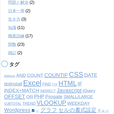
問題と解決
(2)
日本一周
(2)
生き方
(3)
知識
(11)
職業訓練
(17)
関数
(23)
雑記
(2)
タグ
CSS
COUNTIF
DATE
AND
COUNT
AdSense
Excel
HTML
IF
dotinstall
FIND
FTP
Javascript
INDEX+MATCH
jQuery
INDIRECT
OFFSET
PHP
Progate
OR
SMALL/LARGE
VLOOKUP
WEEKDAY
TREND
SUBTOTAL
Wordpress
グラフ
セルの書式設定
✓
チェッ