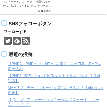
ういうデザインにしたい」と悶絶してた
ので、勉強してきました! 1、displayプロ
パティとは？ 1-1、displayの値の種類 1-
記事を読む
2、それぞれの違い 2、displ...
SNSフォローボタン
フォローする
最近の投稿
【PHP】×PHPの中にHTMLを書く ◯HTMLにPHPを
埋め込む
【PHP】XSSについて動作を交えて学んでみる【必須
知識】
MAMPでエラーメッセージを表示させる方法【php.iniの
変更】
【jQuery】アニメーションモーダル【フェード、ズー
ム、トグル】