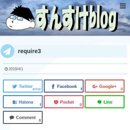
require3
2019/4/1
error
0
0
0