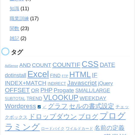
知識
(11)
職業訓練
(17)
関数
(23)
雑記
(2)
タグ
CSS
COUNTIF
DATE
AND
COUNT
AdSense
Excel
HTML
IF
dotinstall
FIND
FTP
Javascript
INDEX+MATCH
jQuery
INDIRECT
OFFSET
PHP
Progate
OR
SMALL/LARGE
VLOOKUP
WEEKDAY
TREND
SUBTOTAL
Wordpress
グラフ
セルの書式設定
✓
チェッ
プログ
ドロップダウン
ブログ
クボックス
ラミング
名前の定義
ロードバイク
ワイルドカード