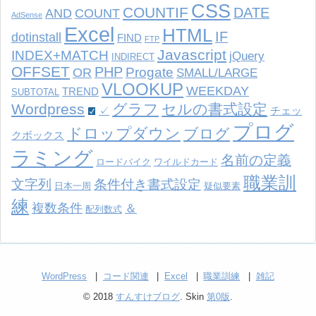
CSS
COUNTIF
DATE
AND
COUNT
AdSense
Excel
HTML
IF
dotinstall
FIND
FTP
Javascript
INDEX+MATCH
jQuery
INDIRECT
OFFSET
PHP
Progate
OR
SMALL/LARGE
VLOOKUP
WEEKDAY
TREND
SUBTOTAL
Wordpress
グラフ
セルの書式設定
✓
チェッ
プログ
ドロップダウン
ブログ
クボックス
ラミング
名前の定義
ロードバイク
ワイルドカード
職業訓
文字列
条件付き書式設定
日本一周
疑似要素
練
複数条件
＆
配列数式
WordPress
コード関連
Excel
職業訓練
雑記
© 2018
すんすけブログ
. Skin
第0版
.