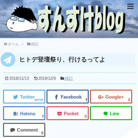
ホーム
雑記
ヒトデ登壇祭り、行けるってよ
2018/11/13
2018/12/9
雑記
error
0
0
0