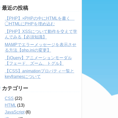
最近の投稿
【PHP】×PHPの中にHTMLを書く
◯HTMLにPHPを埋め込む
【PHP】XSSについて動作を交えて学
んでみる【必須知識】
MAMPでエラーメッセージを表示させ
る方法【php.iniの変更】
【jQuery】アニメーションモーダル
【フェード、ズーム、トグル】
【CSS】animationプロパティ一覧と
keyframesについて
カテゴリー
CSS
(22)
HTML
(13)
JavaScript
(6)