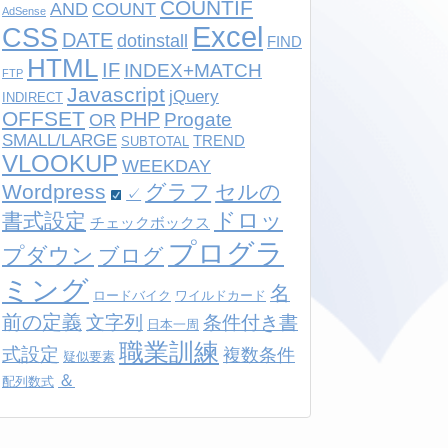
COUNTIF
AND
COUNT
AdSense
Excel
CSS
DATE
dotinstall
FIND
HTML
IF
INDEX+MATCH
FTP
Javascript
jQuery
INDIRECT
OFFSET
PHP
Progate
OR
SMALL/LARGE
TREND
SUBTOTAL
VLOOKUP
WEEKDAY
Wordpress
グラフ
セルの
✓
ドロッ
書式設定
チェックボックス
プログラ
プダウン
ブログ
ミング
名
ロードバイク
ワイルドカード
前の定義
文字列
条件付き書
日本一周
職業訓練
式設定
複数条件
疑似要素
＆
配列数式