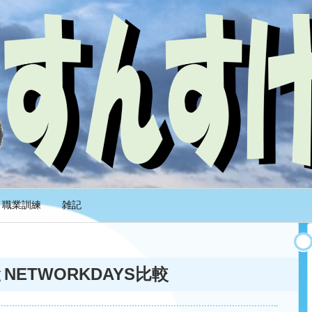
職業訓練
雑記
とNETWORKDAYS比較