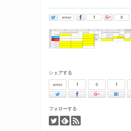
error
0
シェアする
error
0
フォローする