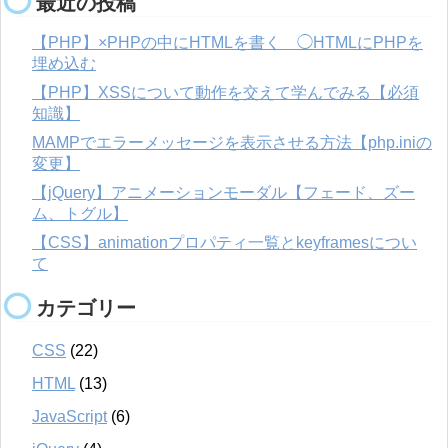
最近の投稿
【PHP】×PHPの中にHTMLを書く ◯HTMLにPHPを
埋め込む
【PHP】XSSについて動作を交えて学んでみる【必須
知識】
MAMPでエラーメッセージを表示させる方法【php.iniの
変更】
【jQuery】アニメーションモーダル【フェード、ズー
ム、トグル】
【CSS】animationプロパティ一覧とkeyframesについ
て
カテゴリー
CSS
(22)
HTML
(13)
JavaScript
(6)