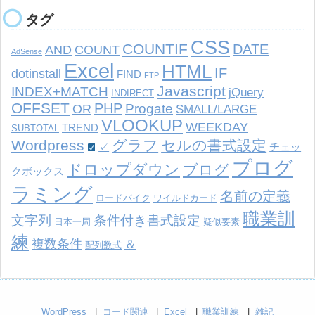
タグ
CSS
COUNTIF
DATE
AND
COUNT
AdSense
Excel
HTML
IF
dotinstall
FIND
FTP
Javascript
INDEX+MATCH
jQuery
INDIRECT
OFFSET
PHP
Progate
OR
SMALL/LARGE
VLOOKUP
WEEKDAY
TREND
SUBTOTAL
Wordpress
グラフ
セルの書式設定
✓
チェッ
プログ
ドロップダウン
ブログ
クボックス
ラミング
名前の定義
ロードバイク
ワイルドカード
職業訓
文字列
条件付き書式設定
日本一周
疑似要素
練
複数条件
＆
配列数式
WordPress
コード関連
Excel
職業訓練
雑記