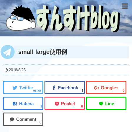
small large使用例
2018/8/25
error
0
0
0