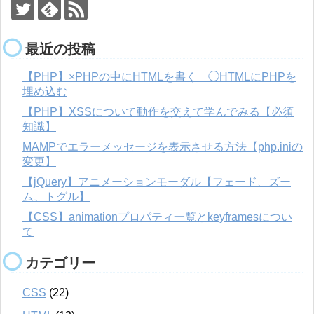
最近の投稿
【PHP】×PHPの中にHTMLを書く ◯HTMLにPHPを
埋め込む
【PHP】XSSについて動作を交えて学んでみる【必須
知識】
MAMPでエラーメッセージを表示させる方法【php.iniの
変更】
【jQuery】アニメーションモーダル【フェード、ズー
ム、トグル】
【CSS】animationプロパティ一覧とkeyframesについ
て
カテゴリー
CSS
(22)