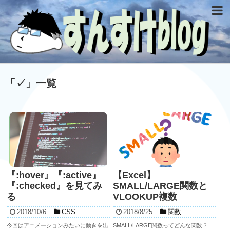
「
✓
」
一覧
『:hover』『:active』
【Excel】
『:checked』を見てみ
SMALL/LARGE関数と
る
VLOOKUP複数
2018/10/6
CSS
2018/8/25
関数
今回はアニメーションみたいに動きを出
SMALL/LARGE関数ってどんな関数？