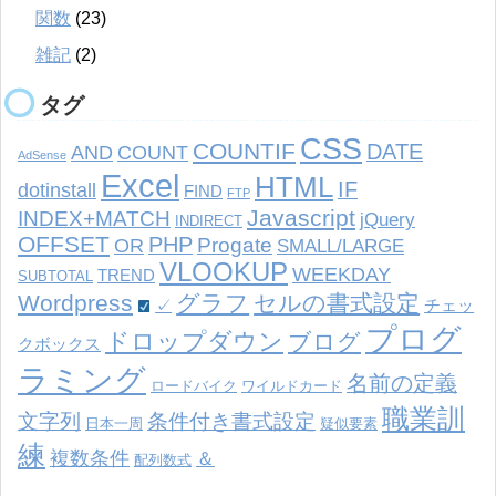
関数
(23)
雑記
(2)
タグ
CSS
COUNTIF
DATE
AND
COUNT
AdSense
Excel
HTML
IF
dotinstall
FIND
FTP
Javascript
INDEX+MATCH
jQuery
INDIRECT
OFFSET
PHP
Progate
OR
SMALL/LARGE
VLOOKUP
WEEKDAY
TREND
SUBTOTAL
Wordpress
グラフ
セルの書式設定
✓
チェッ
プログ
ドロップダウン
ブログ
クボックス
ラミング
名前の定義
ロードバイク
ワイルドカード
職業訓
文字列
条件付き書式設定
日本一周
疑似要素
練
複数条件
＆
配列数式