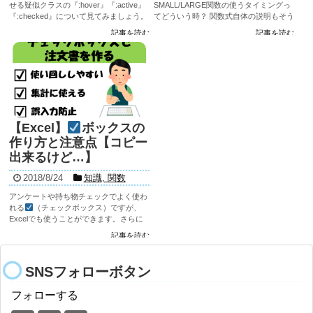
せる疑似クラスの『:hover』『:active』
SMALL/LARGE関数の使うタイミングっ
『:checked』について見てみましょう。
てどういう時？ 関数式自体の説明もそう
『:hover』とは hoverの表現方法の例を
ですが、具体的な使用方法を使って見て
記事を読む
記事を読む
見てみる 画像でもで...
いきましょう。 SMALL/LARGE関数の数
式...
【Excel】
ボックスの
作り方と注意点【コピー
出来るけど…】
2018/8/24
知識
,
関数
アンケートや持ち物チェックでよく使わ
れる
（チェックボックス）ですが、
Excelでも使うことができます。さらに
数式で集計などにも使えて、
自体も印
記事を読む
刷を出来るのでプリントとして配布する
こともできます。使い方をマスターして
みまし...
SNSフォローボタン
フォローする